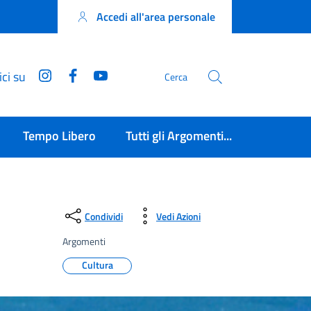
Accedi all'area personale
Instagram
Facebook
YouTube
ci su
Cerca
Tempo Libero
Tutti gli Argomenti...
Condividi
Vedi Azioni
Argomenti
Cultura