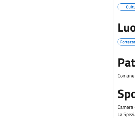
Cult
Luo
Fortezz
Pat
Comune 
Sp
Camera d
La Spezi