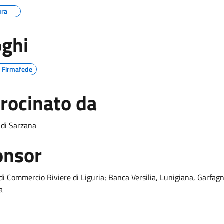
ura
ghi
a Firmafede
rocinato da
di Sarzana
onsor
i Commercio Riviere di Liguria; Banca Versilia, Lunigiana, Garfag
a