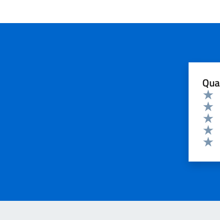
Qua
Valuta 
Valut
Valut
Valut
Valut
Valut
Invia