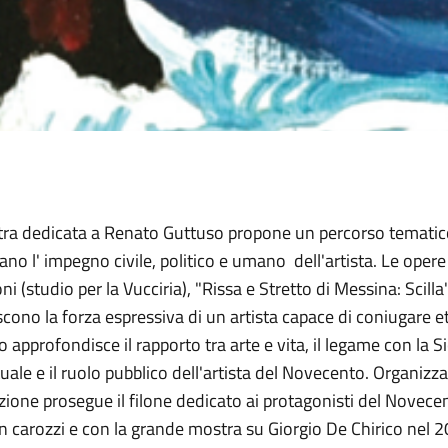
ra dedicata a Renato Guttuso propone un percorso tematico 
no l' impegno civile, politico e umano dell'artista. Le opere 
ni (studio per la Vucciria), "Rissa e Stretto di Messina: Scil
scono la forza espressiva di un artista capace di coniugare eti
 approfondisce il rapporto tra arte e vita, il legame con la Si
tuale e il ruolo pubblico dell'artista del Novecento. Organizz
izione prosegue il filone dedicato ai protagonisti del Novecen
n carozzi e con la grande mostra su Giorgio De Chirico nel 2