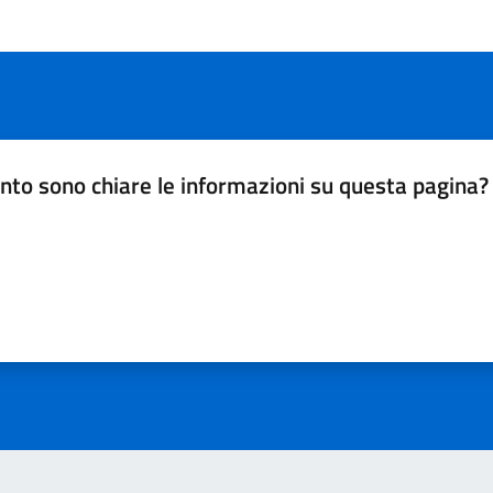
nto sono chiare le informazioni su questa pagina?
da 1 a 5 stelle la pagina
a 5 stelle su 5
a 4 stelle su 5
a 3 stelle su 5
a 2 stelle su 5
a 1 stelle su 5