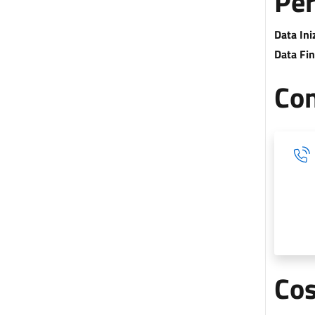
Per
Data Ini
Data Fin
Con
Cos