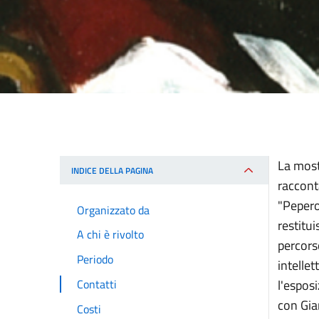
La most
INDICE DELLA PAGINA
racconta
"Pepero
Organizzato da
restitui
A chi è rivolto
percorso
Periodo
intellet
Contatti
l'espos
con Gia
Costi