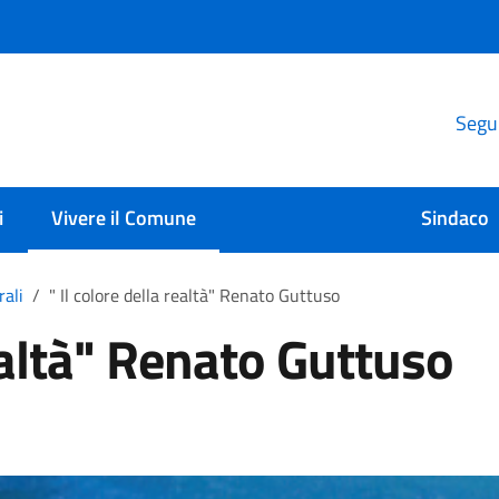
Segui
i
Vivere il Comune
Sindaco
rali
" Il colore della realtà" Renato Guttuso
realtà" Renato Guttuso