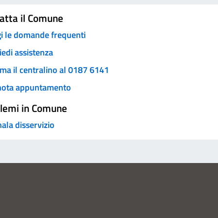
atta il Comune
i le domande frequenti
iedi assistenza
ma il centralino al 0187 6141
nota appuntamento
lemi in Comune
ala disservizio