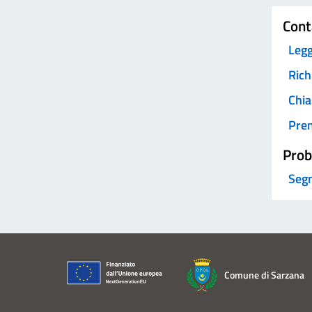
Cont
Legg
Rich
Chia
Pre
Prob
Segn
Comune di Sarzana