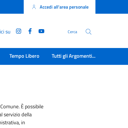
Accedi all'area personale
Instagram
Facebook
YouTube
ci su
Cerca
Tempo Libero
Tutti gli Argomenti...
l Comune. È possibile
l servizio della
istrativa, in