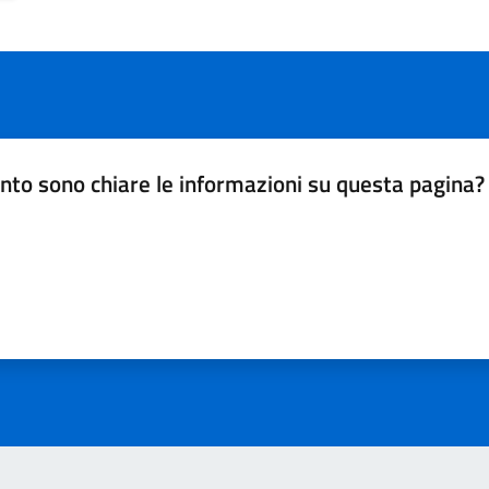
nto sono chiare le informazioni su questa pagina?
da 1 a 5 stelle la pagina
a 5 stelle su 5
a 4 stelle su 5
a 3 stelle su 5
a 2 stelle su 5
a 1 stelle su 5