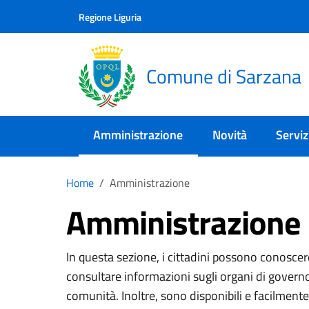
Skip to main content
Comune di Sarzana
Regione Liguria
Comune di Sarzana
Amministrazione
Novità
Serviz
Home
Amministrazione
Amministrazione
In questa sezione, i cittadini possono conoscer
consultare informazioni sugli organi di governo, 
comunità. Inoltre, sono disponibili e facilmente a