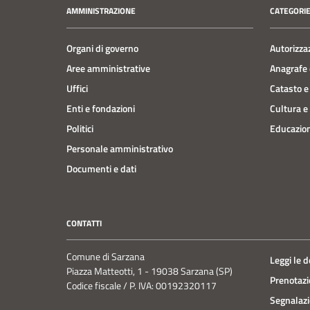
AMMINISTRAZIONE
CATEGORIE
Organi di governo
Autorizza
Aree amministrative
Anagrafe e
Uffici
Catasto e
Enti e fondazioni
Cultura e
Politici
Educazion
Personale amministrativo
Documenti e dati
CONTATTI
Comune di Sarzana
Leggi le 
Piazza Matteotti, 1 - 19038 Sarzana (SP)
Prenotaz
Codice fiscale / P. IVA: 00192320117
Segnalazi