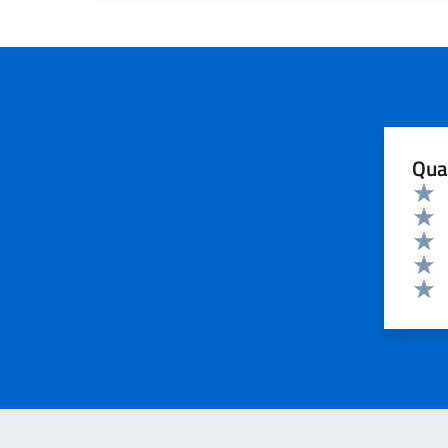
Qua
Valuta 
Valut
Valut
Valut
Valut
Valut
Invia