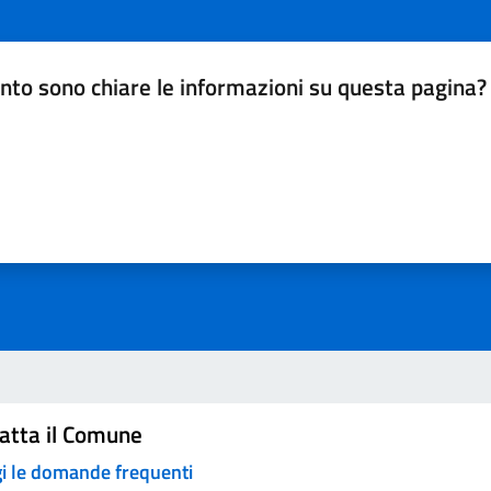
nto sono chiare le informazioni su questa pagina?
da 1 a 5 stelle la pagina
a 5 stelle su 5
a 4 stelle su 5
a 3 stelle su 5
a 2 stelle su 5
a 1 stelle su 5
atta il Comune
i le domande frequenti