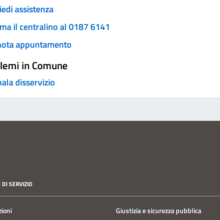
iedi assistenza
ma il centralino al 0187 6141
nota appuntamento
lemi in Comune
ala disservizio
 DI SERVIZIO
zioni
Giustizia e sicurezza pubblica