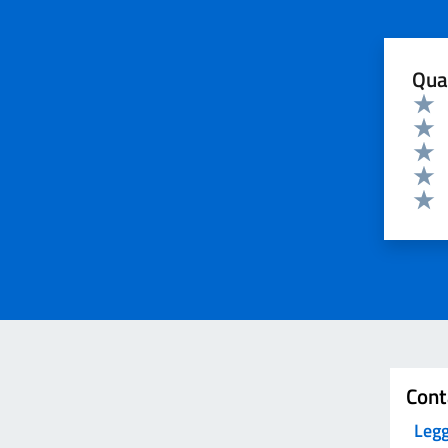
Qua
Valuta 
Valut
Valut
Valut
Valut
Valut
Invia
Cont
Legg