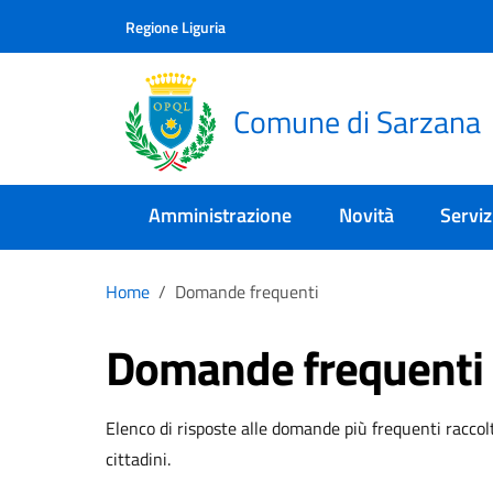
Skip to main content
Comune di Sarzana
Regione Liguria
Comune di Sarzana
Amministrazione
Novità
Serviz
Home
Domande frequenti
Domande frequenti
Elenco di risposte alle domande più frequenti raccolt
cittadini.