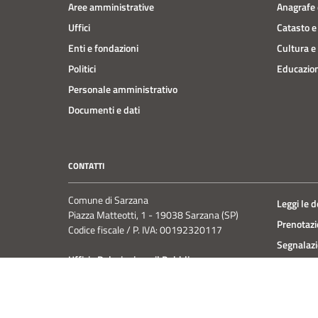
Aree amministrative
Anagrafe e
Uffici
Catasto e
Enti e fondazioni
Cultura e
Politici
Educazion
Personale amministrativo
Documenti e dati
CONTATTI
Comune di Sarzana
Leggi le 
Piazza Matteotti, 1 - 19038 Sarzana (SP)
Prenotaz
Codice fiscale / P. IVA: 00192320117
Segnalazi
Ufficio Relazioni con il Pubblico
Richiesta
PE:
urp@comune.sarzana.sp.it
PEC:
protocollo.comune.sarzana@postecert.it