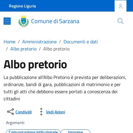
Skip to main content
Comune di Sarzana
Regione Liguria
Comune di Sarzana
Home
Amministrazione
Documenti e dati
Albo pretorio
Albo pretorio
Albo pretorio
La pubblicazione all'Albo Pretorio è prevista per deliberazioni,
ordinanze, bandi di gara, pubblicazioni di matrimonio e per
tutti gli atti che debbono essere portati a conoscenza dei
cittadini
Condividi
Vedi Azioni
Argomenti
Comunicazione istituzionale
Imprese