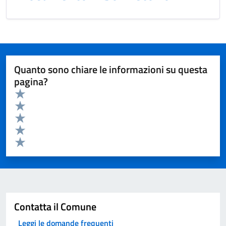
Quanto sono chiare le informazioni su questa
pagina?
Valuta da 1 a 5 stelle la pagina
Valuta 5 stelle su 5
Valuta 4 stelle su 5
Valuta 3 stelle su 5
Valuta 2 stelle su 5
Valuta 1 stelle su 5
Invia
Contatta il Comune
Leggi le domande frequenti