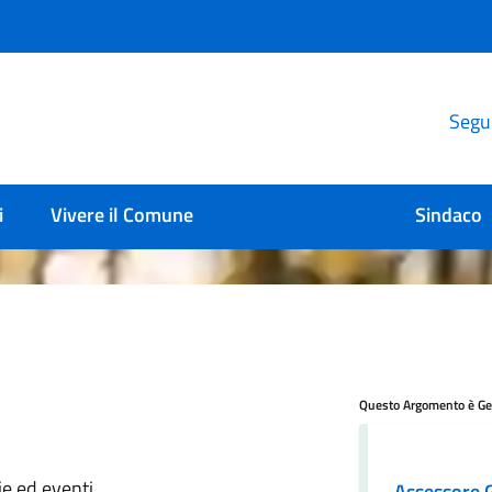
Segui
i
Vivere il Comune
Sindaco
Questo Argomento è Ges
ie ed eventi
Assessore G