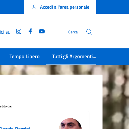
Accedi all'area personale
Instagram
Facebook
YouTube
ci su
Cerca
Tempo Libero
Tutti gli Argomenti...
tito da:
iorgio Borrini