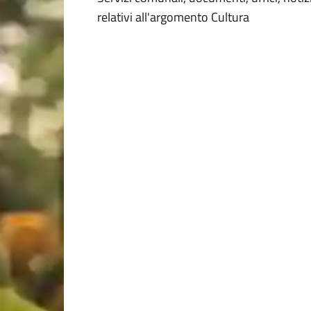
Dettagli della Not
relativi all'argomento Cultura