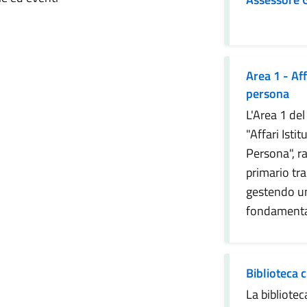
izia
Area 1 - Affa
persona
L'Area 1 de
"Affari Istit
Persona", r
primario tra
gestendo un
fondamental
Biblioteca c
La bibliotec