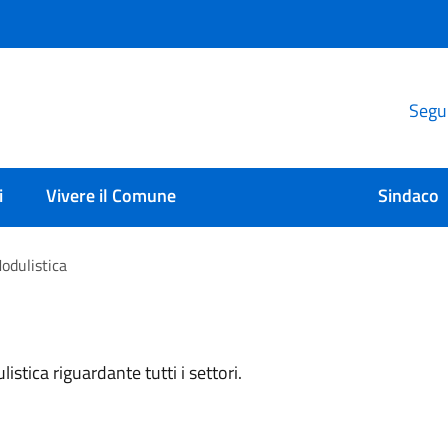
Segui
i
Vivere il Comune
Sindaco
odulistica
stica riguardante tutti i settori.