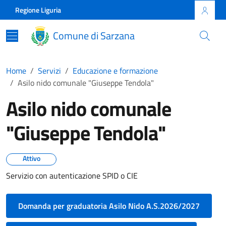
Skip to main content
Comune di Sarzana
Regione Liguria
Comune di Sarzana
Home
Servizi
Educazione e formazione
Asilo nido comunale "Giuseppe Tendola"
Asilo nido comunale
"Giuseppe Tendola"
Attivo
Servizio con autenticazione SPID o CIE
Domanda per graduatoria Asilo Nido A.S.2026/2027