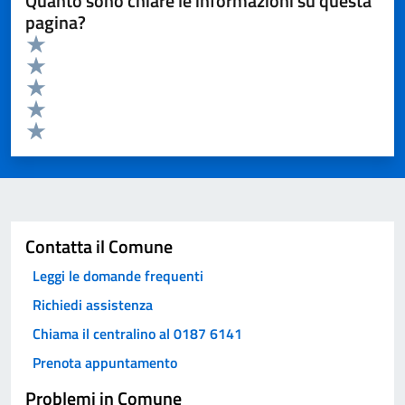
Quanto sono chiare le informazioni su questa
pagina?
Valuta da 1 a 5 stelle la pagina
Valuta 5 stelle su 5
Valuta 4 stelle su 5
Valuta 3 stelle su 5
Valuta 2 stelle su 5
Valuta 1 stelle su 5
Invia
Contatta il Comune
Leggi le domande frequenti
Richiedi assistenza
Chiama il centralino al 0187 6141
Prenota appuntamento
Problemi in Comune