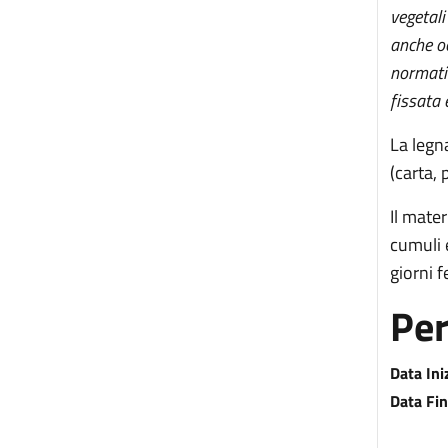
vegetali
anche oc
normativ
fissata 
La legn
(carta, 
Il mater
cumuli 
giorni 
Per
Data Ini
Data Fin