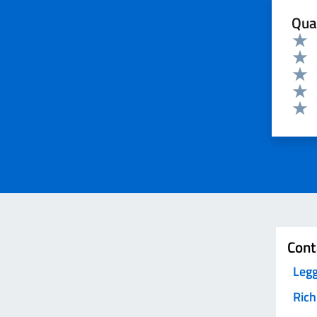
Qua
Valuta 
Valut
Valut
Valut
Valut
Valut
Invia
Cont
Legg
Rich