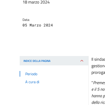
18 marzo 2024
Data:
05 Marzo 2024
Il sind
INDICE DELLA PAGINA
gestion
proroga
Periodo
A cura di
"
Preme
e il 5 
hanno po
della ri