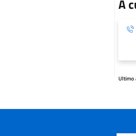
A c
Ultimo