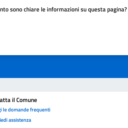
nto sono chiare le informazioni su questa pagina?
da 1 a 5 stelle la pagina
a 5 stelle su 5
a 4 stelle su 5
a 3 stelle su 5
a 2 stelle su 5
a 1 stelle su 5
atta il Comune
i le domande frequenti
iedi assistenza