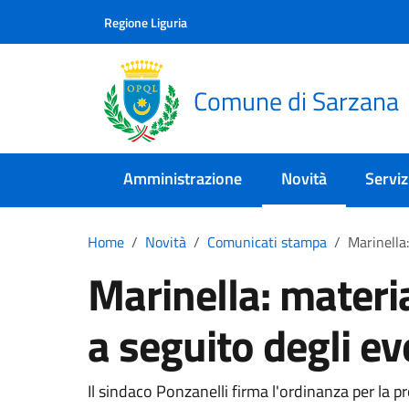
Skip to main content
Comune di Sarzana
Regione Liguria
Comune di Sarzana
Amministrazione
Novità
Serviz
Home
Novità
Comunicati stampa
Marinella:
Marinella: materia
a seguito degli e
Il sindaco Ponzanelli firma l'ordinanza per la 