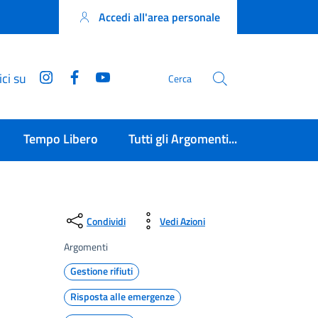
Accedi all'area personale
Instagram
Facebook
YouTube
ci su
Cerca
Tempo Libero
Tutti gli Argomenti...
Condividi
Vedi Azioni
Argomenti
Gestione rifiuti
Risposta alle emergenze