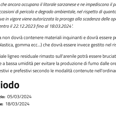
 che ancora occupano il litorale sarzanese e ne impediscono il
casioni di pericolo e degrado ambientale, nel rispetto di quanto
a in vigore viene autorizzata la proroga alla scadenza delle o
entro il 22.12.2023 fino al 18.03.2024".
a non dovrà contenere materiali inquinanti e dovrà essere p
plastica, gomma ecc...) che dovrà essere invece gestito nel ris
iale ligneo residuale rimasto sull'arenile potrà essere brucia
e a bassa umidità per evitare la produzione di fumo dalle ore 
festivi e prefestivi secondo le modalità contenute nell'ordina
iodo
05/03/2024
zio:
18/03/2024
e: