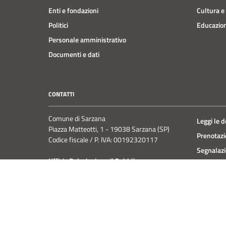
Enti e fondazioni
Cultura e
Politici
Educazion
Personale amministrativo
Documenti e dati
CONTATTI
Comune di Sarzana
Leggi le 
Piazza Matteotti, 1 - 19038 Sarzana (SP)
Prenotaz
Codice fiscale / P. IVA: 00192320117
Segnalazi
Ufficio Relazioni con il Pubblico
Richiesta
PE:
urp@comune.sarzana.sp.it
PEC:
protocollo.comune.sarzana@postecert.it
Centralino unico: +39 0187 6141