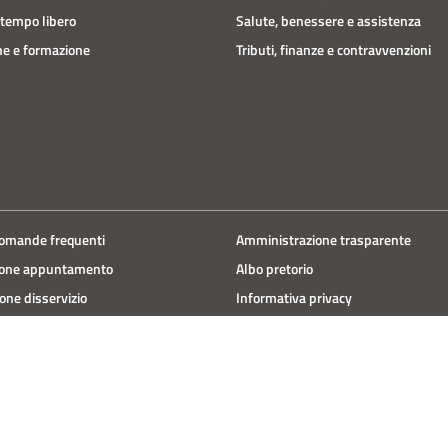
 tempo libero
Salute, benessere e assistenza
e e formazione
Tributi, finanze e contravvenzioni
domande frequenti
Amministrazione trasparente
ione appuntamento
Albo pretorio
one disservizio
Informativa privacy
 d'assistenza
Note legali
Dichiarazione di accessibilità