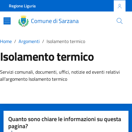
Skip to main content
Comune di Sarzana
Regione Liguria
Comune di Sarzana
Home
Argomenti
Isolamento termico
Isolamento termico
Dettagli della Notizia
Servizi comunali, documenti, uffici, notizie ed eventi relativi
all'argomento Isolamento termico
Quanto sono chiare le informazioni su questa
pagina?
Valuta da 1 a 5 stelle la pagina