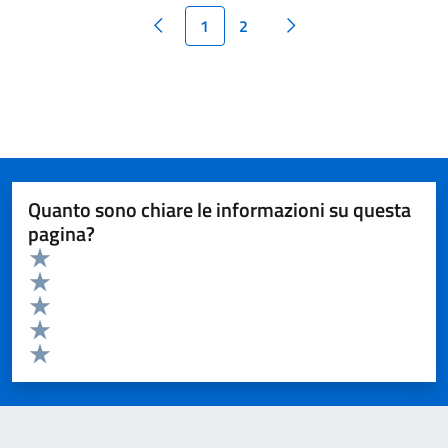
1
2
Quanto sono chiare le informazioni su questa
pagina?
Valuta da 1 a 5 stelle la pagina
Valuta 5 stelle su 5
Valuta 4 stelle su 5
Valuta 3 stelle su 5
Valuta 2 stelle su 5
Valuta 1 stelle su 5
Invia